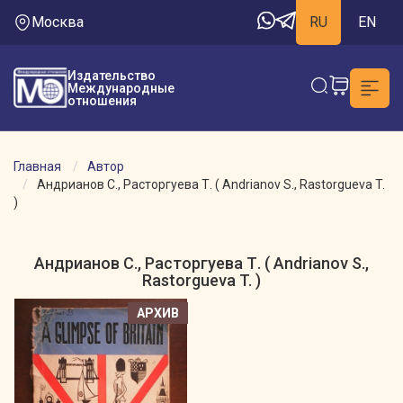
Москва
RU
EN
Издательство
Международные
отношения
Главная
Автор
Андрианов С., Расторгуева Т. ( Andrianov S., Rastorgueva T.
)
Андрианов С., Расторгуева Т. ( Andrianov S.,
Rastorgueva T. )
АРХИВ