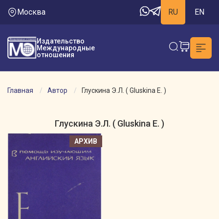
Москва
RU
EN
Издательство
Международные
отношения
Главная
Автор
Глускина Э.Л. ( Gluskina E. )
Глускина Э.Л. ( Gluskina E. )
АРХИВ